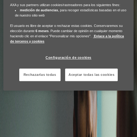
AXA y sus partners utilizan cookies/rastreadores para los siguientes fines:
medición de audiencias
, para recoger estadísticas basadas en el uso
de nuestro sitio web
Para apoyar y promover
El usuario es libre de aceptar o rechazar estas cookies. Conservaremos su
“Espacios Seguros” de AXA,
elección durante
6 meses
. Puede cambiar de opinión en cualquier momento
haciendo clic en el enlace "Personalizar mis opciones".
Enlace a la política
de terceros y cookies
hemos creado un conjunto
completo de recursos para tus
Configuración de cookies
comunicaciones internas y
Rechazarlas todas
Aceptar todas las cookies
externas.
Estos materiales listos para usar están diseñados
para ayudarte a involucrar a tus equipos y
compartir tu compromiso de crear entornos
seguros y de apoyo en sus lugares de trabajo.
Juntos, hagamos del lugar de trabajo un espacio