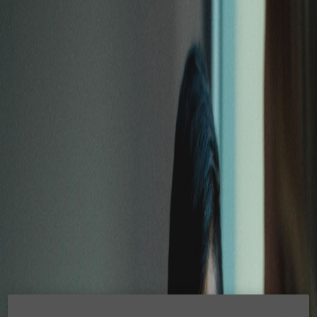
Skip to main content
Inicio
¿Qué es “Espacios Seguros"?
Comparte “Espacios Seguros”
Entidades comprometidas
Comienza la formación
Select language
Todo lo que necesitas
para compartir la
formación