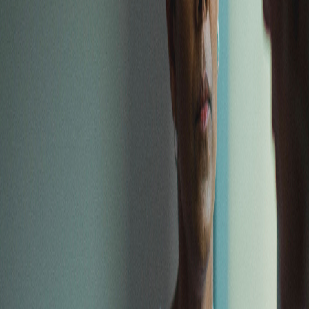
seguro para quienes sufren violencia doméstica y
sexual.
Biblioteca de recursos
Salir
Comparte “Espacios Seguros”
Ayúdanos a crear espacios seguros y lugares de
trabajo que ofrecen ayudan a las personas
afectadas por la violencia doméstica y sexual.