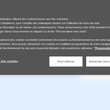
rtenaires utilisent des cookies/tracers aux fins suivantes :
 d'audience, pour compiler des statistiques basées sur l'utilisation de notre site web
bre d'accepter ou de refuser ces cookies/tracers. Nous conserverons votre choix pendant 6 
r d'avis à tout moment en cliquant sur le lien "Personnaliser mes choix".
également des cookies essentiels (strictement nécessaires au fonctionnement du site web) qu
ntement. Vous pouvez désactiver ces cookies en modifiant les paramètres de votre navigate
 le fonctionnement du site web et pourrait dégrader votre expérience utilisateur.
"Personnali
 des cookies
Tout refuser
Autoriser tous