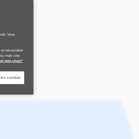
mois. Vous
i ne nécessitent
ur, mais cela
ser mes choix"
 les cookies