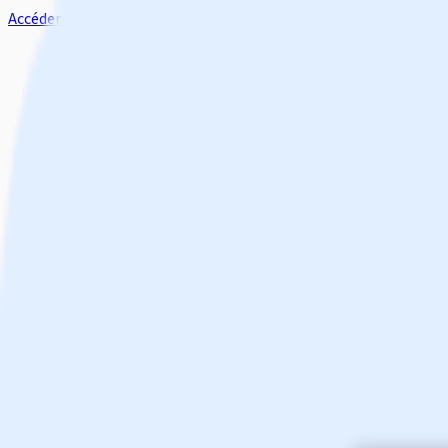
Accéder au contenu principal
Accueil
À propos de Safe Spaces
Partager Safe Spaces
Les promoteurs de Safe Spaces
Commencer la formation
Sélectionnez la langue
Assets Lib