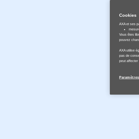
Cookies
AXA et ses pa
English
mesure
Vous êtes li
pouvez change
Assets Library
AXA utilise 
pas de conse
peut affecter
French
Paramètres
Ressources
Partager Safe Spaces