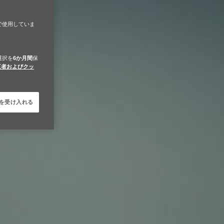
で使用していま
。
選択を
6か月間
保
三者およびクッ
e を受け入れる