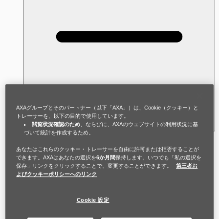
AXAグループとそのパートナー（以下「AXA」）は、Cookie（クッキー）と
トレーサーを、以下の目的で使用しています。
閲覧状況確認のため
、ならびに、AXAのウェブサイトの利用状況に基
づいて統計を作成するため。
アンナの仕事は彼女の自信につながるかも
あなたはこれらのクッキー・トレーサーを自由に許可または拒否することが
できます。AXAはあなたの選択を
6か月間
保持します。いつでも「私の選択を
しれません。レオの日常的な攻撃は彼女の
保存」リンクをクリックすることで、変更することができます。
第三者お
自己評価を損なうが、仕事はアンナに自分
よびクッキーポリシーへのリンク
の価値が感じられるかもしれません。
Cookie 設定
アンナにとって、職場に出勤することは一