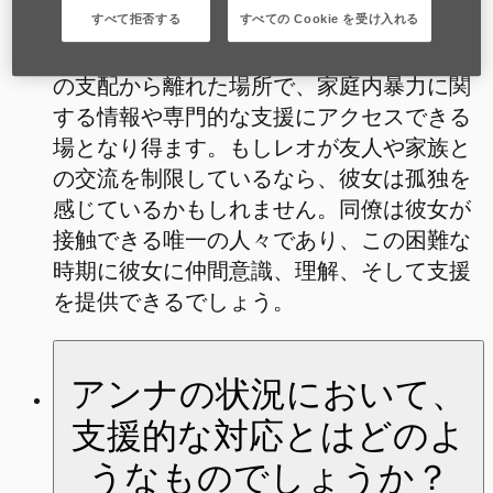
時的な安らぎをもたらし、より安全な場所
すべて拒否する
すべての Cookie を受け入れる
と感じられるかもしれません。職場はレオ
の支配から離れた場所で、家庭内暴力に関
する情報や専門的な支援にアクセスできる
場となり得ます。もしレオが友人や家族と
の交流を制限しているなら、彼女は孤独を
感じているかもしれません。同僚は彼女が
接触できる唯一の人々であり、この困難な
時期に彼女に仲間意識、理解、そして支援
を提供できるでしょう。
アンナの状況において、
支援的な対応とはどのよ
うなものでしょうか？