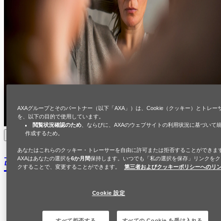
AXAグループとそのパートナー（以下「AXA」）は、Cookie（クッキー）とトレー
を、以下の目的で使用しています。
閲覧状況確認のため
、ならびに、AXAのウェブサイトの利用状況に基づいて
作成するため。
マリアのストーリー
あなたはこれらのクッキー・トレーサーを自由に許可または拒否することができま
強制的支配と開示
AXAはあなたの選択を
6か月間
保持します。いつでも「私の選択を保存」リンクをク
クすることで、変更することができます。
第三者およびクッキーポリシーへのリ
Cookie 設定
すべて拒否する
すべての Cookie を受け入れる