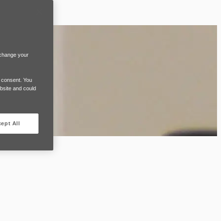
 change your
e consent. You
ebsite and could
ept All