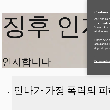
Cookies
징후 인지
AXA and its p
audie
You are free 
mind at any t
Finally, AXA 
can disable t
degrade your
인지합니다
Personaliz
안나가 가정 폭력의 피