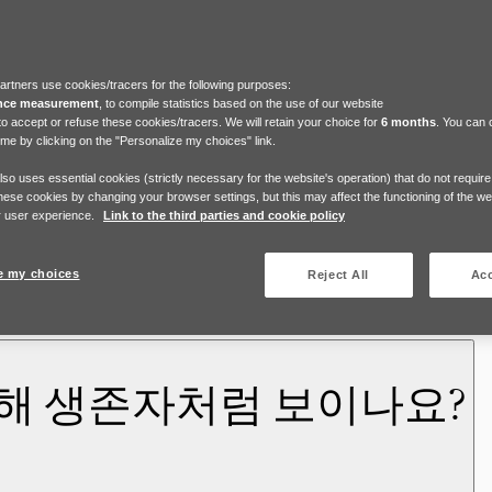
artners use cookies/tracers for the following purposes:
nce measurement
, to compile statistics based on the use of our website
to accept or refuse these cookies/tracers. We will retain your choice for
6 months
. You can
ime by clicking on the "Personalize my choices" link.
also uses essential cookies (strictly necessary for the website's operation) that do not requir
hese cookies by changing your browser settings, but this may affect the functioning of the w
 user experience.
Link to the third parties and cookie policy
e my choices
Reject All
Acc
해 생존자처럼 보이나요?