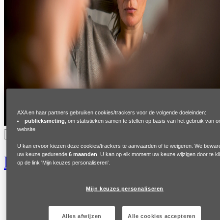
AXA en haar partners gebruiken cookies/trackers voor de volgende doeleinden:
publieksmeting
, om statistieken samen te stellen op basis van het gebruik van 
website
Maria's verhaal
U kan ervoor kiezen deze cookies/trackers te aanvaarden of te weigeren. We bewar
uw keuze gedurende
6 maanden
. U kan op elk moment uw keuze wijzigen door te kl
Dwang en openheid
op de link 'Mijn keuzes personaliseren'.
Mijn keuzes personaliseren
Alles afwijzen
Alle cookies accepteren