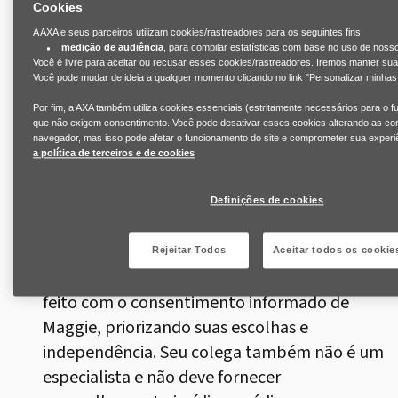
como um Programa de Assistência ao
Cookies
Funcionário ou Recursos Humanos, que
A AXA e seus parceiros utilizam cookies/rastreadores para os seguintes fins:
podem ajudar Maggie a explorar as opções
medição de audiência
, para compilar estatísticas com base no uso de nosso
Você é livre para aceitar ou recusar esses cookies/rastreadores. Iremos manter su
disponíveis dentro das políticas da empresa,
Você pode mudar de ideia a qualquer momento clicando no link "Personalizar minhas
como trabalho flexível ou licença para
Por fim, a AXA também utiliza cookies essenciais (estritamente necessários para o f
consultas médicas ou jurídicas, bem como as
que não exigem consentimento. Você pode desativar esses cookies alterando as co
navegador, mas isso pode afetar o funcionamento do site e comprometer sua experi
leis locais relevantes. Encaminhar Maggie a
a política de terceiros e de cookies
um especialista externo também pode ser
apropriado, por exemplo, a profissionais
Definições de cookies
jurídicos ou de saúde.
Rejeitar Todos
Aceitar todos os cookie
O mais importante é garantir que isso seja
feito com o consentimento informado de
Maggie, priorizando suas escolhas e
independência. Seu colega também não é um
especialista e não deve fornecer