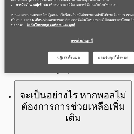
Program) หรือฝ่ายทรัพยากรบุคคล (Human
การวัดจำนวนผู้เข้าชม
เพื่อรวบรวมสถิติตามการใช้งานเว็บไซต์ของเรา
Resources) ซึ่งสามารถช่วยพอลสำรวจตัวเลือกที่
ท่านสามารถยอมรับหรือปฏิเสธคุกกี้หรือเครื่องมือติดตามเหล่านี้ได้ตามต้องการ เราจ
มีอยู่ตามนโยบายของบริษัท เช่น การทำงานที่
เป็นระยะเวลา
6 เดือน
ท่านสามารถเปลี่ยนการตัดสินใจของท่านได้ตลอดเวลาโดยคลิกที่
ของฉัน”.
ลิงก์นโยบายบุคคลที่สามและคุกกี้
ยืดหยุ่นหรือการลาเพื่อไปพบแพทย์หรือเข้าร่วมการ
นัดหมายทางกฎหมาย รวมถึงกฎหมายท้องถิ่นที่
การตั้งค่าคุกกี้
เกี่ยวข้อง การแนะนำพอลไปยังการสนับสนุนจากผู้
เชี่ยวชาญภายนอกอาจเหมาะสมเช่นกัน เช่น การ
ปฏิเสธทั้งหมด
ยอมรับคุกกี้ทั้งหมด
บริการเฉพาะทางสำหรับผู้ชาย หากมี หรือไปยังผู้
จะเป็นอย่างไร หากพอลไม่
ต้องการการช่วยเหลือเพิ่ม
เติม