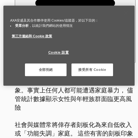
AXA安盛及其合作夥伴使用 Cookies/追蹤器，於以下目的：
受眾分析
，以統計我們網站的使用情況
第三方連結和 Cookie 政策
Cookie 設置
全部拒絕
接受所有 Cookie
家暴受害倖存者並無「典型」形象，社會上
存在諸多關於受害者身分的迷思與刻板印
象。事實上任何人都可能遭遇家庭暴力， 儘
管統計數據顯示女性與年輕族群面臨更高風
險
社會與媒體常將倖存者刻板化為來自低收入
或「功能失調」家庭。 這些有害的刻板印象