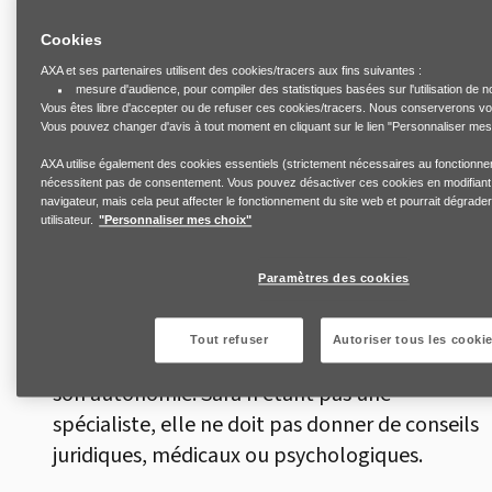
à identifier les dispositifs disponibles selon les
Cookies
politiques de l'entreprise : aménagement
AXA et ses partenaires utilisent des cookies/tracers aux fins suivantes :
d’horaires, autorisations d’absence pour des
mesure d'audience, pour compiler des statistiques basées sur l'utilisation de n
Vous êtes libre d'accepter ou de refuser ces cookies/tracers. Nous conserverons vo
rendez-vous médicaux ou juridiques,
Vous pouvez changer d'avis à tout moment en cliquant sur le lien "Personnaliser mes
informations sur la législation locale. Il peut
AXA utilise également des cookies essentiels (strictement nécessaires au fonctionne
également être pertinent d'orienter Maria vers
nécessitent pas de consentement. Vous pouvez désactiver ces cookies en modifiant
un accompagnement spécialisé externe à
navigateur, mais cela peut affecter le fonctionnement du site web et pourrait dégrade
utilisateur.
"Personnaliser mes choix"
l’entreprise, notamment pour un
hébergement d'urgence ou un suivi médical.
Paramètres des cookies
L’essentiel est de procéder avec l’accord de
Tout refuser
Autoriser tous les cooki
Maria, en respectant ses choix, sa sécurité et
son autonomie. Sara n’étant pas une
spécialiste, elle ne doit pas donner de conseils
juridiques, médicaux ou psychologiques.