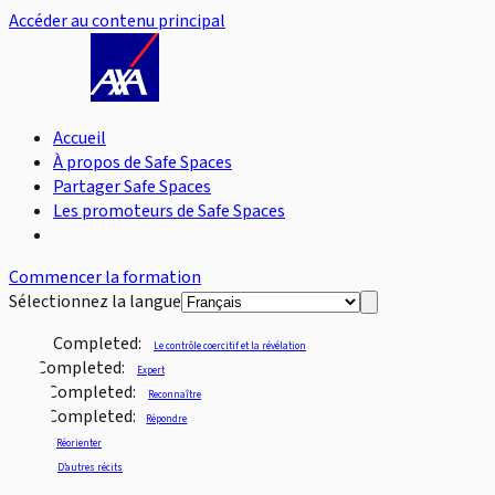
Accéder au contenu principal
Accueil
À propos de Safe Spaces
Partager Safe Spaces
Les promoteurs de Safe Spaces
Commencer la formation
Sélectionnez la langue
Completed:
Le contrôle coercitif et la révélation
Completed:
Expert
Completed:
Reconnaître
Completed:
Répondre
Réorienter
D’autres récits