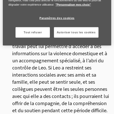
navigateur, mais cela peut affecter le fonctionnement du site web et pourrait
et le travail peut donner à Anna un sentiment
dégrader votre expérience utilisateur.
"Personnaliser mes choix"
de satisfaction et d'estime de soi.
Paramètres des cookies
Pour Anna se rendre au bureau peut
représenter un répit temporaire et constituer
Tout refuser
Autoriser tous les cookies
un environnement plus sécurisant. Le lieu de
travail peut lui permettre d'accéder à des
informations sur la violence domestique et à
un accompagnement spécialisé, à l’abri du
contrôle de Leo. Si Leo a restreint ses
interactions sociales avec ses amis et sa
famille, elle peut se sentir seule, et ses
collègues peuvent être les seules personnes
avec qui elle a des contacts ; ils pourraient lui
offrir de la compagnie, de la compréhension
et du soutien pendant cette période difficile.