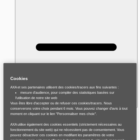
Cookies
AXA et ses partenaires utilisent des cookies/tracers aux fins suivantes :
mesure d'audience, pour compiler des statistiques basées sur
l'utilisation de notre site web
Vous êtes libre d'accepter ou de refuser ces cookies/tracers. Nous
conserverons votre choix pendant 6 mois. Vous pouvez changer d'avis à tout
moment en cliquant sur le lien "Personnaliser mes choix".
Le travail d'Anna peut l'aider à avoir confiance
AXA utilise également des cookies essentiels (strictement nécessaires au
en elle. Les attaques quotidiennes de Léo
fonctionnement du site web) qui ne nécessitent pas de consentement. Vous
peuvent miner l'image qu'elle a d'elle-même,
pouvez désactiver ces cookies en modifiant les paramètres de votre