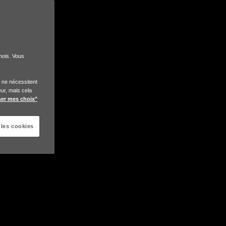
mois. Vous
i ne nécessitent
ur, mais cela
ser mes choix"
 les cookies