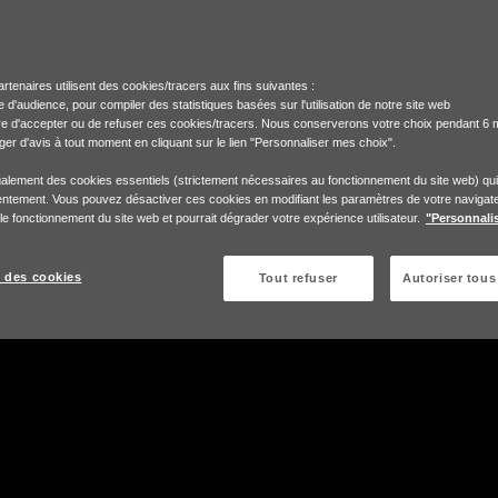
rtenaires utilisent des cookies/tracers aux fins suivantes :
 d'audience, pour compiler des statistiques basées sur l'utilisation de notre site web
bre d'accepter ou de refuser ces cookies/tracers. Nous conserverons votre choix pendant 6 
r d'avis à tout moment en cliquant sur le lien "Personnaliser mes choix".
également des cookies essentiels (strictement nécessaires au fonctionnement du site web) qu
ntement. Vous pouvez désactiver ces cookies en modifiant les paramètres de votre navigate
 le fonctionnement du site web et pourrait dégrader votre expérience utilisateur.
"Personnali
 des cookies
Tout refuser
Autoriser tous