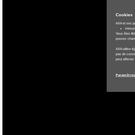
Cookies
AXA et ses pa
mesure
Vous êtes li
pouvez change
AXA utilise 
pas de conse
peut affecter
Paramètres