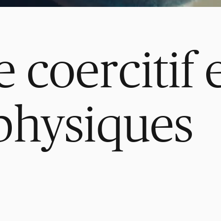
 coercitif e
physiques