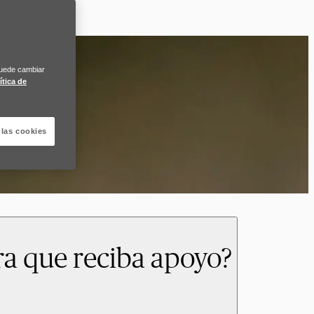
Puede cambiar
ítica de
 las cookies
a que reciba apoyo?