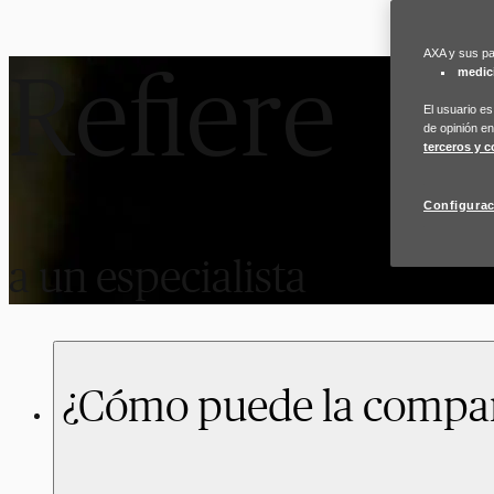
AXA y sus par
Refiere
medic
El usuario e
de opinión en
terceros y c
Configurac
a un especialista
¿Cómo puede la compañe