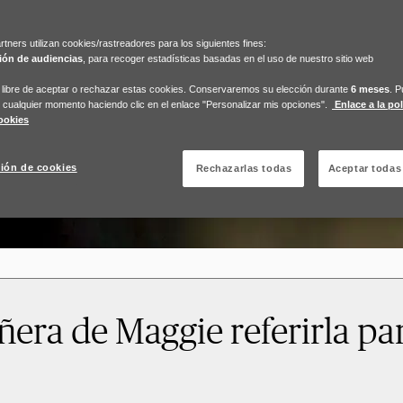
tners utilizan cookies/rastreadores para los siguientes fines:
ión de audiencias
, para recoger estadísticas basadas en el uso de nuestro sitio web
s libre de aceptar o rechazar estas cookies. Conservaremos su elección durante
6 meses
. 
 cualquier momento haciendo clic en el enlace "Personalizar mis opciones".
Enlace a la pol
ookies
ión de cookies
Rechazarlas todas
Aceptar todas
ra de Maggie referirla par