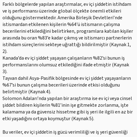
Farklı bölgelerde yapılan araştırmalar, ev içi şiddetin istihdam
ve iş performansı üzerinde global ölçekte önemli etkileri
olduğunu göstermektedir. Amerika Birleşik Devletleri’nde
istismardan etkilenen kişilerin %64’ü istismarın çalışma
becerilerini etkilediğini belirtirken, programlara katılan kişiler
arasında bu oran %83’e kadar çıkmış ve istismarcı partnerlerin
istihdam süreçlerini sekteye uğrattığı bildirilmiştir (Kaynak 1,
2).
Kanada’da ev içi şiddet yaşayan çalışanların %82’si bunun iş
performanslarını olumsuz etkilediğini ifade etmiştir (Kaynak
3).
Tayvan dahil Asya-Pasifik bölgesinde ev içi şiddet yaşayanların
%67’si bunun çalışma becerileri üzerinde etkisi olduğunu
belirtmiştir (Kaynak 4).
Solomon Adaları’nda yapılan bir araştırma ise ev içi veya cinsel
şiddet bildiren kişilerin %81’inin işe gitmekte zorlanma, işte
kalamama ya da güvensiz hissetme gibi iş yeri ile ilgili en az bir
etki yaşadığını ortaya koymuştur (Kaynak 5).
Bu veriler, ev içi şiddetin iş gücü verimliliği ve iş yeri güvenliği