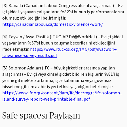
[3] Kanada (Canadian Labour Congress ulusal araştırması) – Ev
içi şiddet yaşayan çalışanların %82’si bunun iş performanslarını
olumsuz etkilediğini belirtmiştir.
https://canadianlabour.ca/domestic-violence-work/
[4] Tayvan / Asya-Pasifik (ITUC-AP DV@WorkNet) – Ev içi şiddet
yaşayanların %67’si bunun çalışma becerilerini etkilediğini
ifade etmiştir.
https://www.ituc-csi.org/IMG/pdf/dvatwork-
taiwanese-surveyresults.pdf
[5] Solomon Adaları (IFC – büyük şirketler arasında yapılan
araştırma) – Ev içi veya cinsel şiddet bildiren kişilerin %81’i iş
yerine gitmekte zorlanma, işte kalamama veya güvensiz
hissetme gibi en az bir iş yeri etkisi yaşadığını belirtmiştir.
https://www.ifc.org/content/dam/ifc/doc/mgrt/ifc-solomon-
island-survey-report-web-printable-final.pdf
Safe spacesı Paylaşın