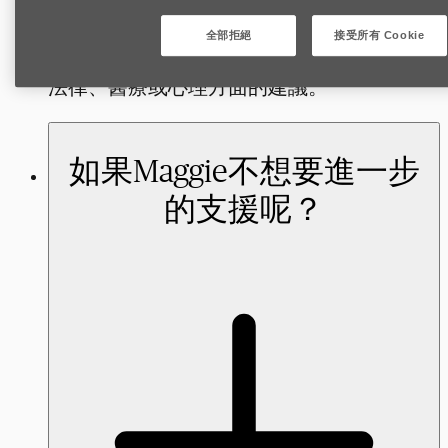
最重要的是，必須在Maggie充分知情同意的
前提下進行，並以她的選擇、安全及自主為
全部拒絕
接受所有 Cookie
優先。同時，她的同事並非專家，不應提供
法律、醫療或心理方面的建議。
如果Maggie不想要進一步
的支援呢？