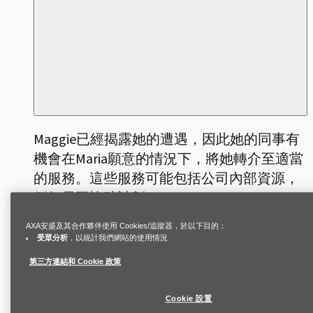
Maggie已經揭露她的遭遇，因此她的同事有
機會在Maria願意的情況下，將她轉介至適當
的服務。這些服務可能包括公司內部資源，
例如員工協助計劃（Employee Assistance
Program）或人力資源部門，協助Maggie根
AXA安盛及其合作夥伴使用 Cookies/追蹤器，於以下目的：
據公司政策探索可行選項，如彈性工作安
受眾分析
，以統計我們網站的使用情況
排，或因醫療或法律事宜請假，以及相關的
第三方連結和 Cookie 政策
本地法律。轉介至外部專業支援也可能適
合，例如緊急住宿或醫療專業人員。
Cookie 設置