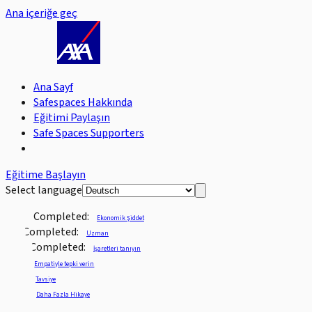
Ana içeriğe geç
Ana Sayf
Safespaces Hakkında
Eğitimi Paylaşın
Safe Spaces Supporters
Eğitime Başlayın
Select language
Completed:
Ekonomik Şiddet
Completed:
Uzman
Completed:
İşaretleri tanıyın
Empatiyle tepki verin
Tavsiye
Daha Fazla Hikaye