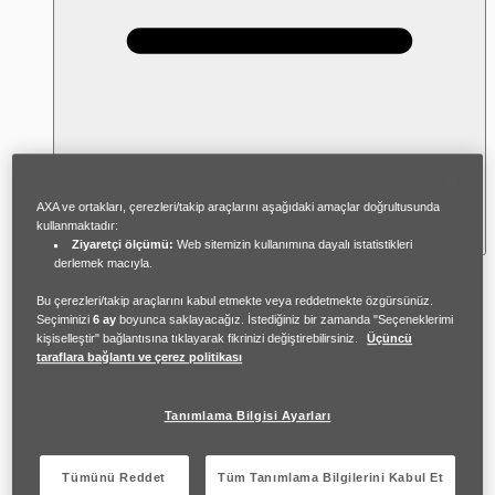
AXA ve ortakları, çerezleri/takip araçlarını aşağıdaki amaçlar doğrultusunda
kullanmaktadır:
Ziyaretçi ölçümü:
Web sitemizin kullanımına dayalı istatistikleri
derlemek macıyla.
Anna'nın işi kendine güvenini artırmasına
Bu çerezleri/takip araçlarını kabul etmekte veya reddetmekte özgürsünüz.
yardımcı olabilir. Leo'nun günlük saldırıları
Seçiminizi
6 ay
boyunca saklayacağız. İstediğiniz bir zamanda "Seçeneklerimi
kişiselleştir" bağlantısına tıklayarak fikrinizi değiştirebilirsiniz.
Üçüncü
Anna'nın kendine olan güvenini zedeleyebilir
taraflara bağlantı ve çerez politikası
fakat iş hayatı, Anna'ya özdeğer ve tatmin
duygusu verebilir.
Tanımlama Bilgisi Ayarları
Anna için ofise gelmek geçici bir rahatlama
Tümünü Reddet
Tüm Tanımlama Bilgilerini Kabul Et