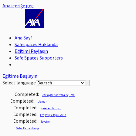
Ana içeriğe geç
Ana Sayf
Safespaces Hakkında
Eğitimi Paylaşın
Safe Spaces Supporters
Eğitime Başlayın
Select language
Completed:
Zorlayıcı Kontrol & Açılma
Completed:
Uzman
Completed:
İşaretleri tanıyın
Completed:
Empatiyle tepki verin
Completed:
Tavsiye
Daha Fazla Hikaye