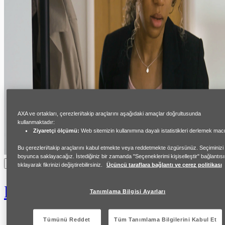
AXA ve ortakları, çerezleri/takip araçlarını aşağıdaki amaçlar doğrultusunda
kullanmaktadır:
Ziyaretçi ölçümü:
Web sitemizin kullanımına dayalı istatistikleri derlemek macı
Bu çerezleri/takip araçlarını kabul etmekte veya reddetmekte özgürsünüz. Seçiminizi
boyunca saklayacağız. İstediğiniz bir zamanda "Seçeneklerimi kişiselleştir" bağlantıs
Anna’nın Hikayesi
tıklayarak fikrinizi değiştirebilirsiniz.
Üçüncü taraflara bağlantı ve çerez politikası
Ekonomik Şiddet
Tanımlama Bilgisi Ayarları
Tümünü Reddet
Tüm Tanımlama Bilgilerini Kabul Et